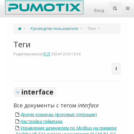
Home
Пер
Вход
Переключите
Переключите
Переключите
Руководство пользователя
Теги
родительское
дерево
дерево
дерево
иерархии
иерархии
из
под
под
Теги.
Руководство
Теги.
пользователя.
Теги
Редактировал(а)
IT IT
2024/12/24 13:54
interface
Все документы с тегом
interface
Другие команды (фоновые операции)
Настройка геймпада
Управление шпинделем по Modbus на примере
Toshiba VF-S11 и платы расширения PLCM-B1-G2