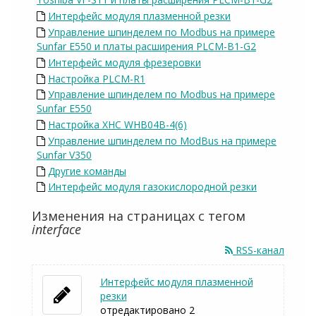
Интерфейс модуля плазменной резки
Управление шпинделем по Modbus на примере
Sunfar E550 и платы расширения PLCM-B1-G2
Интерфейс модуля фрезеровки
Настройка PLCM-R1
Управление шпинделем по Modbus на примере
Sunfar E550
Настройка XHC WHB04B-4(6)
Управление шпинделем по ModBus на примере
Sunfar V350
Другие команды
Интерфейс модуля газокислородной резки
Изменения на страницах с тегом
interface
RSS-канал
Интерфейс модуля плазменной
резки
отредактировано 2