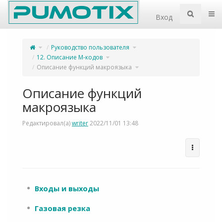
Home
Пер
Вход
Переключите
Переключите
Руководство пользователя
родительское
дерево
дерево
иерархии
из
под
Описание
Переключите
Руководство
12. Описание M-кодов
функций
дерево
пользователя.
макроязыка.
иерархии
под
12.
Переключите
Описание функций макроязыка
Описание
дерево
M-
иерархии
кодов.
под
Описание
функций
макроязыка.
Описание функций
макроязыка
Редактировал(а)
writer
2022/11/01 13:48
Входы и выходы
Газовая резка