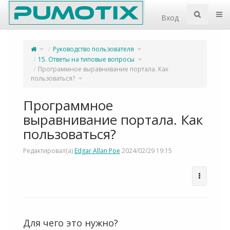
Home
Пер
Вход
Переключите
Переключите
Руководство пользователя
родительское
дерево
дерево
иерархии
из
под
Программное
Руководство
Переключите
15. Ответы на типовые вопросы
выравнивание
пользователя.
дерево
портала.
иерархии
Как
под
пользоваться?.
15.
Программное выравнивание портала. Как
Ответы
на
типовые
Переключите
вопросы.
пользоваться?
дерево
иерархии
под
Программное
выравнивание
портала.
Как
пользоваться?.
Программное
выравнивание портала. Как
пользоваться?
Редактировал(а)
Edgar Allan Poe
2024/02/29 19:15
Для чего это нужно?