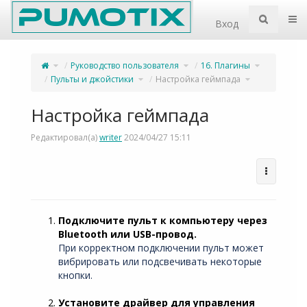
Home
Пер
Вход
Переключите
Переключите
Переключит
Руководство пользователя
16. Плагины
родительское
дерево
дерево
дерево
иерархии
иерархии
из
под
под
Настройка
Переключите
Руководство
Переключите
16.
Пульты и джойстики
Настройка геймпада
геймпада.
дерево
пользователя.
дерево
Плагины.
иерархии
иерархии
под
под
Пульты
Настройка
и
геймпада.
джойстики.
Настройка геймпада
Редактировал(а)
writer
2024/04/27 15:11
Подключите пульт к компьютеру через
Bluetooth или USB-провод.
При корректном подключении пульт может
вибрировать или подсвечивать некоторые
кнопки.
Установите драйвер для управления