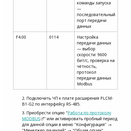
команды запуска
—
последовательный
порт передачи
данных
F4.00
0114
Настройка
передачи данных
— выбор
скорости: 9600
бит/с, проверка на
чётность,
протокол
передачи данных
Modbus
2. Подключить ЧП к плате расширения PLCM-
B1-G2 по интерфейсу RS-485.
3. Приобрести опцию "
Работа по протоколу
MODBUS
" или активировать пробный период
для данной опции в меню "Конфигурация" →
"Менеджер лицензий" → "Общие опции".