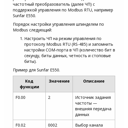
частотный преобразователь (далее ЧП) с
поддержкой управления по Modbus RTU, например
Sunfar E550.
Порядок настройки управления шпинделем по
Modbus следующий:
Настроить ЧП на режим управления по
протоколу Modbus RTU (RS-485) и запомнить
настройки COM-порта в ЧП (количество бит в
секунду, биты данных, четность и стоповые
биты).
Пример для Sunfar E550.
Код
Значение
Описание
функции
F0.00
2
Источник задания
частоты —
внешняя передача
данных
F0.02
0002
Выбор канала