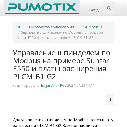
Home
Пер
Вход
Переключите
Переключите
Переключите
Руководство пользователя
14. Modbus
родительское
дерево
дерево
дерево
иерархии
иерархии
из
под
под
Управление
Руководство
14.
Управление шпинделем по Modbus на примере
шпинделем
пользователя.
Modbus.
по
Modbus
Переключите
на
Sunfar E550 и платы расширения PLCM-B1-G2
дерево
примере
иерархии
Sunfar
под
E550
Управление
и
шпинделем
платы
по
расширения
Modbus
PLCM-
на
B1-
примере
Управление шпинделем по
G2.
Sunfar
E550
и
платы
расширения
Modbus на примере Sunfar
PLCM-
B1-
G2.
E550 и платы расширения
PLCM-B1-G2
Редактировал(а)
Edgar Allan Poe
2024/04/23 14:11
Для управления шпинделем по Modbus через плату
расширения PLCM-B1-G2 Вам понадобится