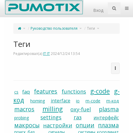
Home
Пер
Вход
Переключите
Переключите
Переключите
Руководство пользователя
Теги
родительское
дерево
дерево
дерево
иерархии
иерархии
из
под
под
Теги.
Руководство
Теги.
пользователя.
Теги
Редактировал(а)
IT IT
2024/12/24 13:54
g-code
g-
features
functions
faq
cs
код
interface
homing
io
m-code
m-код
milling
macros
plasma
oxy-fuel
settings
газ
интерфейс
probing
макросы
опции
плазма
настройки
поиск_баз
сигналы
системы_координат