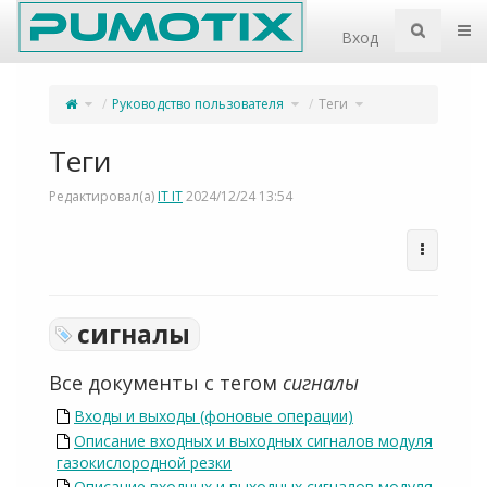
Home
Пер
Вход
Переключите
Переключите
Переключите
Руководство пользователя
Теги
родительское
дерево
дерево
дерево
иерархии
иерархии
из
под
под
Теги.
Руководство
Теги.
пользователя.
Теги
Редактировал(а)
IT IT
2024/12/24 13:54
сигналы
Все документы с тегом
сигналы
Входы и выходы (фоновые операции)
Описание входных и выходных сигналов модуля
газокислородной резки
Описание входных и выходных сигналов модуля