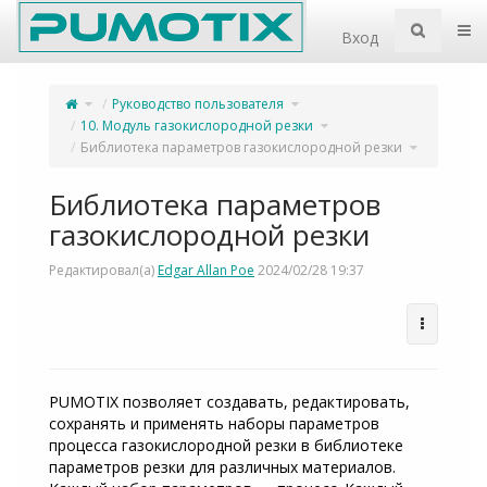
Home
Пер
Вход
Переключите
Переключите
Руководство пользователя
родительское
дерево
дерево
иерархии
из
под
Библиотека
Руководство
Переключите
10. Модуль газокислородной резки
параметров
пользователя.
дерево
газокислородной
иерархии
резки.
под
10.
Переключи
Библиотека параметров газокислородной резки
Модуль
дерево
газокислородной
иерархии
резки.
под
Библиотека
параметров
газокислор
резки.
Библиотека параметров
газокислородной резки
Редактировал(а)
Edgar Allan Poe
2024/02/28 19:37
PUMOTIX позволяет создавать, редактировать,
сохранять и применять наборы параметров
процесса газокислородной резки в библиотеке
параметров резки для различных материалов.