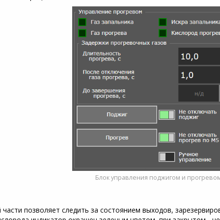
Блок управления поджигом и прогрево
 части позволяет следить за состоянием выходов, зарезервиро
кислорода индикатор окрашен зеленым цветом, при закрытом - 