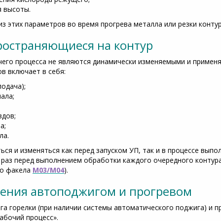
я высоты.
з этих параметров во время прогрева металла или резки конту
ространяющиеся на контур
его процесса не являются динамически изменяемыми и применя
ов включает в себя:
подача);
ала;
здов;
а;
ла.
ься и изменяться как перед запуском УП, так и в процессе вы
раз перед выполнением обработки каждого очередного контура
го факела
M03/M04
).
ения автоподжигом и прогревом
га горелки (при наличии системы автоматического поджига) и 
абочий процесс».