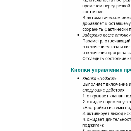
временем перед резкой
состояние.
В автоматическом режи
добавляет к оставшему
сохранить фактически п
Задержка после отключе
Параметр, отвечающий 
отключением газа и ки
отключения прогрева си
Отследить состояние к
Кнопки управления п
Кнопка «Поджиг»
Выполняет включение и
следующие действия:
1. открывает клапан под
2. ожидает временную 
«Настройки системы по
3. активирует выход иск
4. ожидает длительнос
поджига»);
5. деактивирует выход и