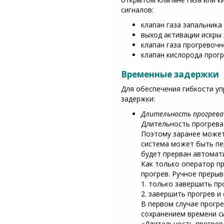
сигналов:
клапан газа запальника
выход активации искры
клапан газа прогревочно
клапан кислорода прогр
Временные задержки
Для обеспечения гибкости у
задержки:
Длительность прогрева
Длительность прогрева 
Поэтому заранее может
система может быть пе
будет прерван автомати
Как только оператор п
прогрев. Ручное прерыв
1. только завершить пр
2. завершить прогрев и
В первом случае прогре
сохранением времени с
«Длительность прогрев