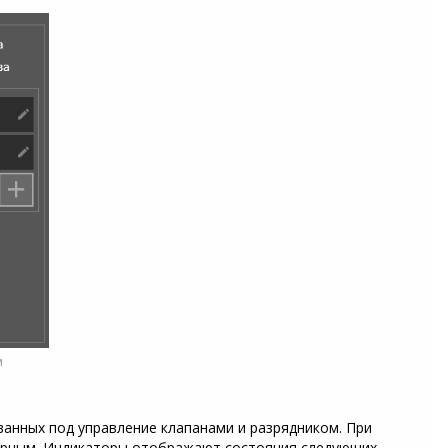
м
ванных под управление клапанами и разрядником. При
черным. Индикаторы отображают состояния следующих