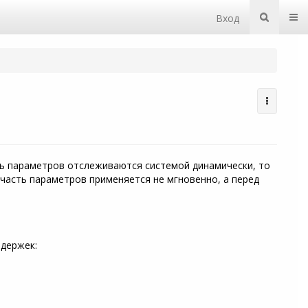
Пер
Вход
ючите
ии
й
.
ть параметров отслеживаются системой динамически, то
 часть параметров применяется не мгновенно, а перед
адержек: