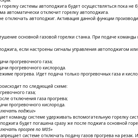
ю горелку системы автоподжига будет осуществляться пока не 
ема автоматически отключит горелку автоподжига.
е отключать автоподжиг. Активация данной функции производи
тушение основной газовой горелки станка. При подаче команды
 поджига, если настроены сигналы управления автоподжигом ил
дачи прогревочного газа;
дачи прогревочного кислорода.
жиме прогрева. Идет подача только прогревочных газа и кисло
роисходит по следующей схеме:
огревочного газа;
осле отключения газа прогрева;
дачи прогревочного кислорода.
ключать поджиг»
дает команду системе удерживать вспомогательную горелку си
поджига будет погашена сразу же после поджига основной горе
лючать прогрев по M05»
апрещает системе отключать подачу газов прогрева на резак. 