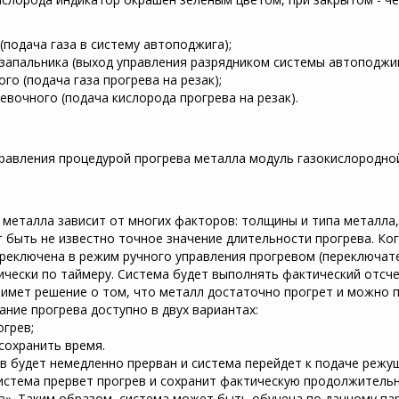
 (подача газа в систему автоподжига);
 запальника (выход управления разрядником системы автоподжиг
го (подача газа прогрева на резак);
евочного (подача кислорода прогрева на резак).
правления процедурой прогрева металла модуль газокислородно
металла зависит от многих факторов: толщины и типа металла,
 быть не известно точное значение длительности прогрева. Ко
реключена в режим ручного управления прогревом (переключате
чески по таймеру. Система будет выполнять фактический отсче
римет решение о том, что металл достаточно прогрет и можно п
ание прогрева доступно в двух вариантах:
огрев;
 сохранить время.
в будет немедленно прерван и система перейдет к подаче режущ
истема прервет прогрев и сохранит фактическую продолжительн
а». Таким образом, система может быть обучена по данному па