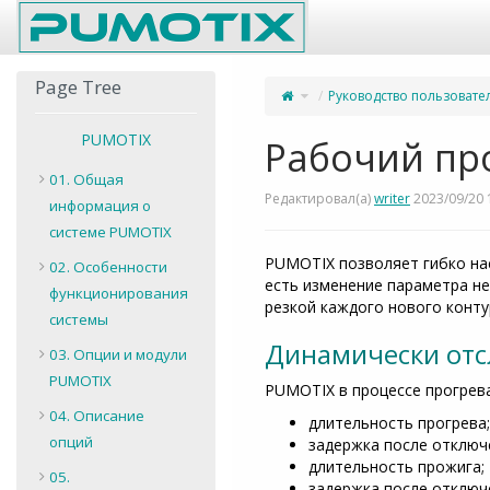
Home
Page Tree
Переключите
Руководство пользовате
родительское
дерево
из
Рабочий
процесс.
PUMOTIX
Рабочий пр
01. Общая
Редактировал(а)
writer
2023/09/20 
информация о
системе PUMOTIX
PUMOTIX позволяет гибко на
02. Особенности
есть изменение параметра не
функционирования
резкой каждого нового конт
системы
Динамически от
03. Опции и модули
PUMOTIX
PUMOTIX в процессе прогрева
04. Описание
длительность прогрева;
опций
задержка после отключе
длительность прожига;
05.
задержка после отключ