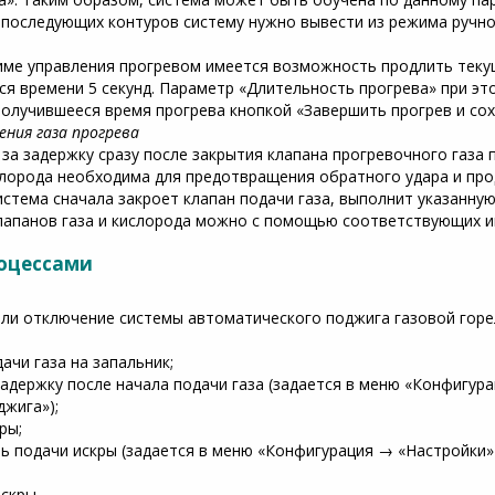
 последующих контуров систему нужно вывести из режима ручно
ме управления прогревом имеется возможность продлить текущ
ся времени 5 секунд. Параметр «Длительность прогрева» при э
олучившееся время прогрева кнопкой «Завершить прогрев и сохр
ния газа прогрева
за задержку сразу после закрытия клапана прогревочного газа
слорода необходима для предотвращения обратного удара и про
стема сначала закроет клапан подачи газа, выполнит указанную
лапанов газа и кислорода можно с помощью соответствующих и
роцессами
ли отключение системы автоматического поджига газовой горе
ачи газа на запальник;
задержку после начала подачи газа (задается в меню «Конфигур
джига»);
ры;
ть подачи искры (задается в меню «Конфигурация → «Настройки
скры.