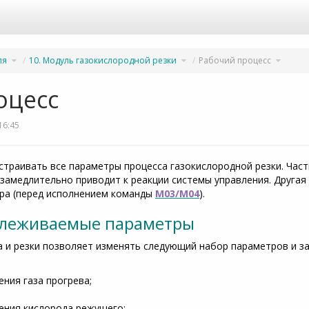
Переключите
Переключите
Перекл
ля
10. Модуль газокислородной резки
Рабочий процесс
дерево
дерево
дерево
иерархии
иерархии
иерарх
под
под
под
Руководство
10.
Рабочи
пользователя.
Модуль
процесс
газокислородной
резки.
оцесс
16:45
страивать все параметры процесса газокислородной резки. Час
замедлительно приводит к реакции системы управления. Другая
ура (перед исполнением команды
М03/М04
).
слеживаемые параметры
 и резки позволяет изменять следующий набор параметров и з
ния газа прогрева;
ения кислорода режущего;