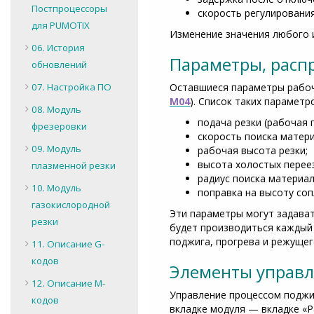
Постпроцессоры
скорость регулировани
для PUMOTIX
Изменение значения любого и
06. История
Параметры, расп
обновлений
07. Настройка ПО
Оставшиеся параметры рабоч
М04
). Список таких параметр
08. Модуль
подача резки (рабочая 
фрезеровки
скорость поиска матери
09. Модуль
рабочая высота резки;
высота холостых перее
плазменной резки
радиус поиска материал
10. Модуль
поправка на высоту соп
газокислородной
Эти параметры могут задават
резки
будет производиться каждый 
поджига, прогрева и режуще
11. Описание G-
кодов
Элементы управл
12. Описание M-
Управление процессом поджи
кодов
вкладке модуля — вкладке «Р