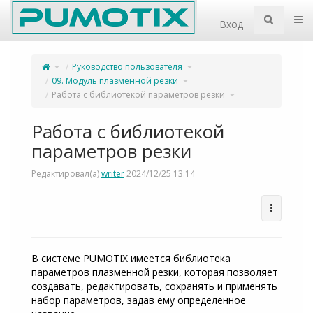
Home
Пер
Вход
Переключите
Переключите
Руководство пользователя
родительское
дерево
дерево
иерархии
из
под
Работа
Переключите
Руководство
09. Модуль плазменной резки
с
дерево
пользователя.
библиотекой
иерархии
параметров
под
резки.
09.
Переключите
Работа с библиотекой параметров резки
Модуль
дерево
плазменной
иерархии
резки.
под
Работа
с
библиотекой
параметров
резки.
Работа с библиотекой
параметров резки
Редактировал(а)
writer
2024/12/25 13:14
В системе PUMOTIX имеется библиотека
параметров плазменной резки, которая позволяет
создавать, редактировать, сохранять и применять
набор параметров, задав ему определенное