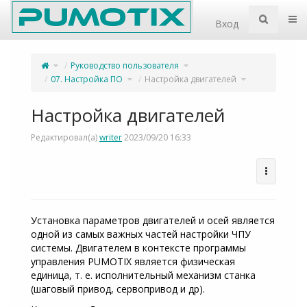
Home
Пер
Вход
Переключите
Переключите
Руководство пользователя
родительское
дерево
дерево
иерархии
из
под
Настройка
Переключите
Руководство
Переключите
07. Настройка ПО
Настройка двигателей
двигателей.
дерево
пользователя.
дерево
иерархии
иерархии
под
под
07.
Настройка
Настройка
двигателей.
ПО.
Настройка двигателей
Редактировал(а)
writer
2023/09/20 16:33
Установка параметров двигателей и осей является
одной из самых важных частей настройки ЧПУ
системы. Двигателем в контексте программы
управления PUMOTIX является физическая
единица, т. е. исполнительный механизм станка
(шаговый привод, сервопривод и др).