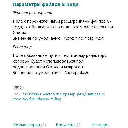
Параметры файлов G-кода
Фильтр расширений
Поле с перечисленными расширениями файлов G-
кода, отображаемых в диалоговом окне открытия
G-кода.
Значение по-умолчанию: *.cnc; *.nc; *.tap; *.txt
Редактор
Поле с указанием пути к текстовому редактору,
который будет использоваться при
редактировании G-кода и макросов.
Значение по-умолчанию: ...\notepad.exe
0
Теги:
газ
плазма
настройки
фрезер
g-код
settings
g-
code
oxy-fuel
plasma
milling
Комментарии
(0)
Вложения
(4)
История