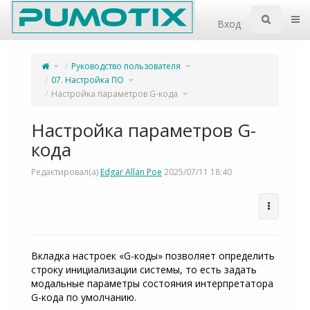
Home
Пер
Вход
Переключите
Переключите
Руководство пользователя
родительское
дерево
дерево
иерархии
из
под
Настройка
Переключите
Руководство
07. Настройка ПО
параметров
дерево
пользователя.
G-
иерархии
кода.
под
07.
Переключите
Настройка параметров G-кода
Настройка
дерево
ПО.
иерархии
под
Настройка
параметров
G-
кода.
Настройка параметров G-
кода
Редактировал(а)
Edgar Allan Poe
2025/07/11 18:40
Вкладка настроек «G-коды» позволяет определить
строку инициализации системы, то есть задать
модальные параметры состояния интерпретатора
G-кода по умолчанию.