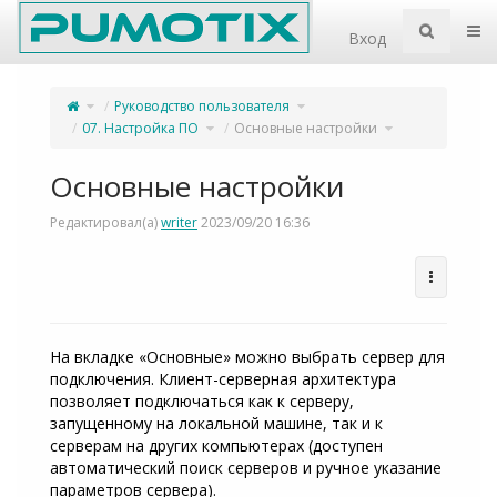
Home
Пер
Вход
Переключите
Переключите
Руководство пользователя
родительское
дерево
дерево
иерархии
из
под
Основные
Переключите
Руководство
Переключите
07. Настройка ПО
Основные настройки
настройки.
дерево
пользователя.
дерево
иерархии
иерархии
под
под
07.
Основные
Настройка
настройки.
ПО.
Основные настройки
Редактировал(а)
writer
2023/09/20 16:36
На вкладке «Основные» можно выбрать сервер для
подключения. Клиент-серверная архитектура
позволяет подключаться как к серверу,
запущенному на локальной машине, так и к
серверам на других компьютерах (доступен
автоматический поиск серверов и ручное указание
параметров сервера).