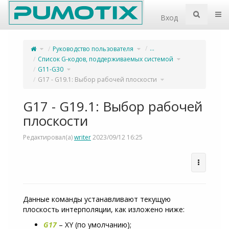
Home
Пер
Вход
Переключите
Переключите
…
Руководство пользователя
родительское
дерево
дерево
иерархии
из
под
G17
Руководство
Переключите
Список G-кодов, поддерживаемых системой
-
пользователя.
дерево
G19.1:
иерархии
Выбор
под
рабочей
Переключите
Список
G11-G30
плоскости.
дерево
G-
иерархии
кодов,
под
поддерживаемы
G11-
Переключите
системой.
G17 - G19.1: Выбор рабочей плоскости
G30.
дерево
иерархии
под
G17
-
G19.1:
Выбор
рабочей
плоскости.
G17 - G19.1: Выбор рабочей
плоскости
Редактировал(а)
writer
2023/09/12 16:25
Данные команды устанавливают текущую
плоскость интерполяции, как изложено ниже:
G17
– XY (по умолчанию);