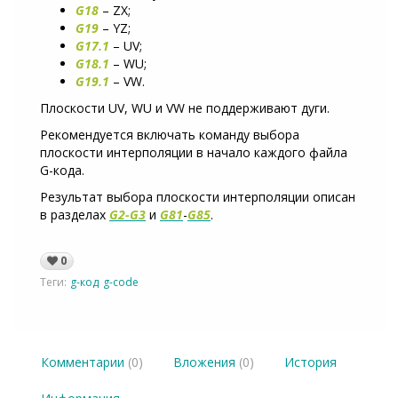
G18
– ZX;
G19
– YZ;
G17.1
– UV;
G18.1
– WU;
G19.1
– VW.
Плоскости UV, WU и VW не поддерживают дуги.
Рекомендуется включать команду выбора
плоскости интерполяции в начало каждого файла
G-кода.
Результат выбора плоскости интерполяции описан
в разделах
G2-G3
и
G81
-
G85
.
0
Теги:
g-код
g-code
Комментарии
(0)
Вложения
(0)
История