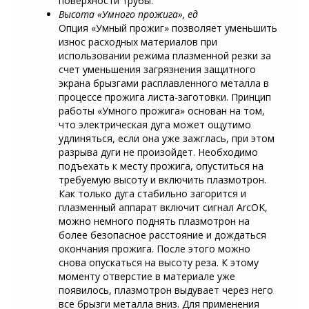
поверхности трубы.
Высота «Умного прожига», ед
Опция «Умный прожиг» позволяет уменьшить
износ расходных материалов при
использовании режима плазменной резки за
счет уменьшения загрязнения защитного
экрана брызгами расплавленного металла в
процессе прожига листа-заготовки. Принцип
работы «Умного прожига» основан на том,
что электрическая дуга может ощутимо
удлиняться, если она уже зажглась, при этом
разрыва дуги не произойдет. Необходимо
подъехать к месту прожига, опуститься на
требуемую высоту и включить плазмотрон.
Как только дуга стабильно загорится и
плазменный аппарат включит сигнал ArcOK,
можно немного поднять плазмотрон на
более безопасное расстояние и дождаться
окончания прожига. После этого можно
снова опускаться на высоту реза. К этому
моменту отверстие в материале уже
появилось, плазмотрон выдувает через него
все брызги металла вниз. Для применения