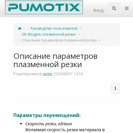
Home
Пер
Вход
Переключите
Переключите
Руководство пользователя
родительское
дерево
дерево
иерархии
из
под
Описание
Переключите
Руководство
09. Модуль плазменной резки
параметров
дерево
пользователя.
плазменной
иерархии
резки.
под
09.
Переключите
Описание параметров плазменной резки
Модуль
дерево
плазменной
иерархии
резки.
под
Описание
параметров
плазменной
резки.
Описание параметров
плазменной резки
Редактировал(а)
writer
2024/08/07 16:50
Параметры перемещений:
Скорость резки, ед/мин
Желаемая скорость резки материала в