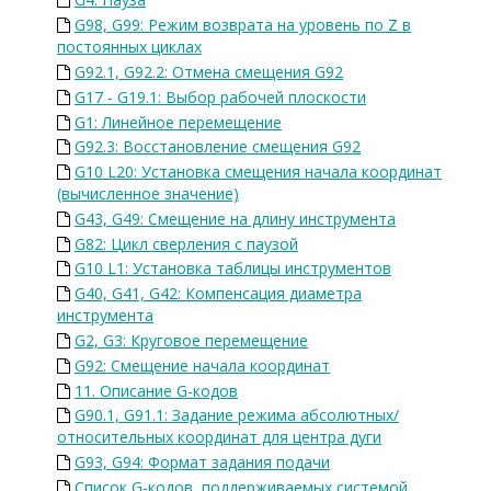
G98, G99: Режим возврата на уровень по Z в
постоянных циклах
G92.1, G92.2: Отмена смещения G92
G17 - G19.1: Выбор рабочей плоскости
G1: Линейное перемещение
G92.3: Восстановление смещения G92
G10 L20: Установка смещения начала координат
(вычисленное значение)
G43, G49: Смещение на длину инструмента
G82: Цикл сверления с паузой
G10 L1: Установка таблицы инструментов
G40, G41, G42: Компенсация диаметра
инструмента
G2, G3: Круговое перемещение
G92: Смещение начала координат
11. Описание G-кодов
G90.1, G91.1: Задание режима абсолютных/
относительных координат для центра дуги
G93, G94: Формат задания подачи
Список G-кодов, поддерживаемых системой