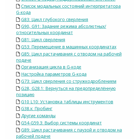
Список модальных состояний интерпретатора
G-кода
G83: Цикл глубокого сверления
G90, G91: Задание режима абсолютных/
относительных координат
G81: Цикл сверления
G53: Перемещение в машинных координатах
G85: Цикл растачивания с отводом на рабочей
подаче
Организация цикла в G-коде
Настройка параметров G-кода
G73: Цикл сверления со стружкодроблением
G28, G28.1: Вернуться на предопределённую
позицию
G10 L10: Установка таблицы инструментов
G38.x: Пробинг
Другие команды
G54-G59.3: Выбор системы координат
G89: Цикл растачивания с паузой и отводом на
рабочей подаче