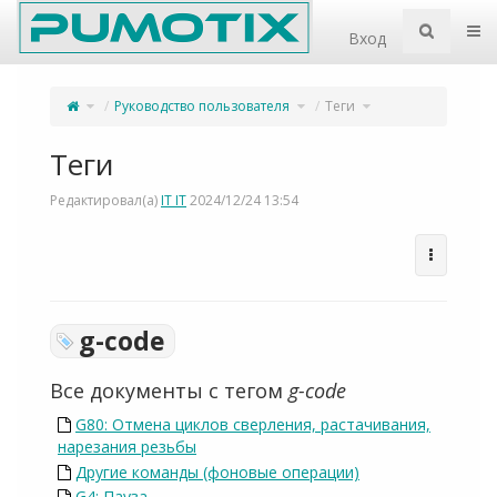
Home
Пер
Вход
Переключите
Переключите
Переключите
Руководство пользователя
Теги
родительское
дерево
дерево
дерево
иерархии
иерархии
из
под
под
Теги.
Руководство
Теги.
пользователя.
Теги
Редактировал(а)
IT IT
2024/12/24 13:54
g-code
Все документы с тегом
g-code
G80: Отмена циклов сверления, растачивания,
нарезания резьбы
Другие команды (фоновые операции)
G4: Пауза