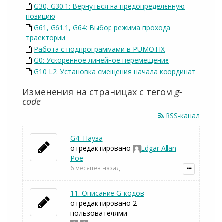
G30, G30.1: Вернуться на предопределённую
позицию
G61, G61.1, G64: Выбор режима прохода
траектории
Работа с подпрограммами в PUMOTIX
G0: Ускоренное линейное перемещение
G10 L2: Установка смещения начала координат
Изменения на страницах с тегом
g-
code
RSS-канал
G4: Пауза
отредактировано
Edgar Allan
Poe
6 месяцев назад
11. Описание G-кодов
отредактировано 2
пользователями