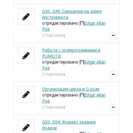
G43, G49: Смещение на длину
инструмента
отредактировано
Edgar Allan
Poe
2 года назад
Работа с подпрограммами в
PUMOTIX
отредактировано
Edgar Allan
Poe
2 года назад
Организация цикла в G-коде
отредактировано
Edgar Allan
Poe
2 года назад
G93, G94: Формат задания
подачи