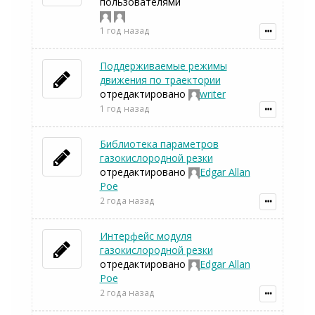
пользователями
1 год назад
Поддерживаемые режимы
движения по траектории
отредактировано
writer
1 год назад
Библиотека параметров
газокислородной резки
отредактировано
Edgar Allan
Poe
2 года назад
Интерфейс модуля
газокислородной резки
отредактировано
Edgar Allan
Poe
2 года назад