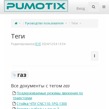
Home
Пер
Вход
Переключите
Переключите
Переключите
Руководство пользователя
Теги
родительское
дерево
дерево
дерево
иерархии
иерархии
из
под
под
Теги.
Руководство
Теги.
пользователя.
Теги
Редактировал(а)
IT IT
2024/12/24 13:54
газ
Все документы с тегом
газ
Поддерживаемые режимы движения по
траектории
Стойка ЧПУ CNC110-1PG-1300
Режимы работы с осью Z