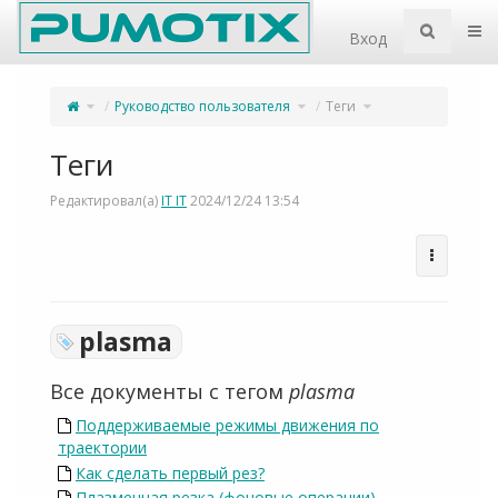
Home
Пер
Вход
Переключите
Переключите
Переключите
Руководство пользователя
Теги
родительское
дерево
дерево
дерево
иерархии
иерархии
из
под
под
Теги.
Руководство
Теги.
пользователя.
Теги
Редактировал(а)
IT IT
2024/12/24 13:54
plasma
Все документы с тегом
plasma
Поддерживаемые режимы движения по
траектории
Как сделать первый рез?
Плазменная резка (фоновые операции)