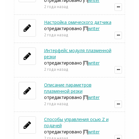
отредактировано
writer
2 года назад
Настройка омического датчика
отредактировано
writer
2 года назад
Интерфейс модуля плазменной
резки
отредактировано
writer
2 года назад
Описание параметров
плазменной резки
отредактировано
writer
2 года назад
Способы управления осью Z и
подачей
отредактировано
writer
2 года назад